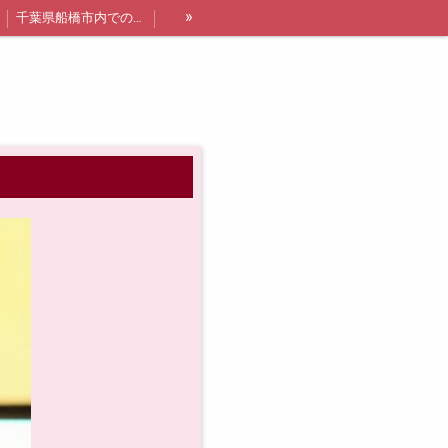
»
千葉県船橋市内での出張レッスン詳細と料金
講師紹介
船橋・浦安エリア限定❗オトクなレッスン追加枠について