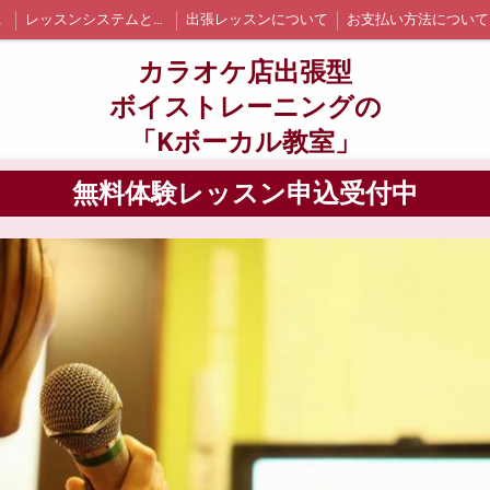
イント
レッスンシステムと詳細
出張レッスンについて
お支払い方法について
江戸川区内の出張レッスン詳細と料金
墨田区内の出張レッスン詳細と料金
千代田区内の出張レッスン詳細と料金
カラオケ店出張型
ついて
お問い合わせ
生徒さんの声
ブログ
ボイストレーニングの
「Kボーカル教室」
無料体験レッスン申込受付中