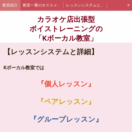
»
教室紹介
教室一番のオススメポイント
レッスンシステムと詳細
出張レッスンについて
お支払い方法について
カラオケ店出張型
千葉県船橋市内での出張レッスン詳細と料金
千葉県浦安市内での出張レッスン詳細と料金
ボイストレーニングの
「Kボーカル教室」
江戸川区内の出張レッスン詳細と料金
墨田区内の出張レッスン詳細と料金
千代田区内の出張レッスン詳細と料金
講師紹介
船橋・浦安エリア限定❗オトクなレッスン追加枠について
【レッスンシステムと詳細】
無料体験
体験当日までの流れについて
お問い合わせ
生徒さんの声
Kボーカル教室では
ブログ
『個人レッスン』
『ペアレッスン』
『グループレッスン』