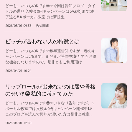
どーも、いつものKです😎✨今回は告知ブログ、タイ
トルの通り 入校金0円キャンペーンは5/6(水)まで❗終
了迫る❗❗ Kボーカル教室では新規生...
2026/05/01 09:55
告知関連
ピッチが合わない人の特徴とは
どーも、いつものKです✨😎早速告知ですが、春のキ
ャンペーンは5/6まで、まだまだ開催中❗🎤とてもお得
な機会になりますので、是非ともご利用頂け...
2026/04/21 10:24
リップロールが出来ないのは唇や骨格
のせい❓😭私的に考えてみた
どーも、いつものKです😎✨いきなり告知ですが、K
ボーカル教室では入校金0円キャンペーン開催中❗🎉
このブログを読んで興味が湧いた方は是非当教室...
2026/04/01 12:30