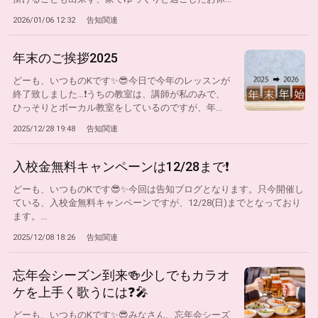
2026/01/06 12:32
告知関連
年末のご挨拶2025
どーも、いつものKです✨😎今日で今年のレッスンが
終了致しました…❗うちの教室は、講師が私のみで、
ひっそりとボーカル教室をしているのですが、年...
2025/12/28 19:48
告知関連
入校金無料キャンペーンは12/28まで❗
どーも、いつものKです😎✨今回は告知ブログとなります。只今開催し
ている、入校金無料キャンペーンですが、12/28(日)までとなっており
ます。...
2025/12/08 18:26
告知関連
忘年会シーズン到来🍻少しでもカラオ
ケを上手く歌うには❓🎤
どーも、いつものKです✨😎みなさん、忘年会シーズ