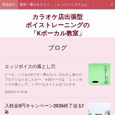
»
教室紹介
教室一番のオススメポイント
レッスンシステムと詳細
出張レッスンについて
お支払い方法について
カラオケ店出張型
千葉県船橋市内での出張レッスン詳細と料金
千葉県浦安市内での出張レッスン詳細と料金
ボイストレーニングの
「Kボーカル教室」
江戸川区内の出張レッスン詳細と料金
墨田区内の出張レッスン詳細と料金
千代田区内の出張レッスン詳細と料金
講師紹介
船橋・浦安エリア限定❗オトクなレッスン追加枠について
ブログ
無料体験
体験当日までの流れについて
お問い合わせ
生徒さんの声
ブログ
エッジボイスの落とし穴
どーも、いつものKです✨😎かなり…💦お久し振りの
ブログとなりましたがー、今回テーマは 「エッジボ
イスの落とし穴」 いや〜なタイトルをつけさせ...
2026/07/12 10:26
入校金0円キャンペーン2026終了迫る❗
🎤