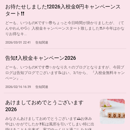
お待たせしました❗2026入校金0円キャンペーンス
タート❗❗
どーも、いつものKです✨😎ちょっと今日時間が掛かりましたが、（て
んやわんや💦）入校金キャンペーンスタート致しました❗❗🎉今年はかな
りお得なキ...
2026/03/01 22:41
告知関連
告知❗入校金キャンペーン2026
どーも、いつものKです😎✨かなり久々のブログとなりますが、今回ブ
ログは告知ブログでございます📝はい、3/1から、 『入校金無料キャン
ペーン』...
2026/02/16 16:39
告知関連
あけましておめでとうございます
2026
みなさんあけましておめでとうございます🌅お休み
中はいかがでしたか❓私は風邪を引いてしまい特に出
掛けることも出来ず、家でゆっくりと過ごしたお休...