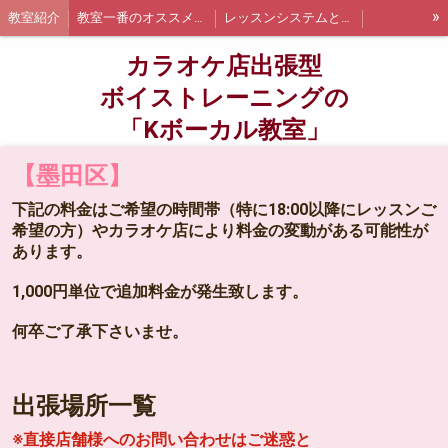
»
教室紹介
教室一番のオススメポイント
レッスンシステムと詳細
出張レッスンについて
お支払い方法について
カラオケ店出張型
千葉県船橋市内での出張レッスン詳細と料金
千葉県浦安市内での出張レッスン詳細と料金
ボイストレーニングの
「Kボーカル教室」
江戸川区内の出張レッスン詳細と料金
墨田区内の出張レッスン詳細と料金
千代田区内の出張レッスン詳細と料金
講師紹介
船橋・浦安エリア限定❗オトクなレッスン追加枠について
【墨田区】
無料体験
体験当日までの流れについて
お問い合わせ
生徒さんの声
下記の料金はご希望の時間帯（特に18:00以降にレッスンご
希望の方）やカラオケ店により料金の変動がある可能性が
ブログ
あります。
1,000円単位で追加料金が発生致します。
何卒ご了承下さいませ。
出張場所一覧
※直接店舗様へのお問い合わせはご迷惑と